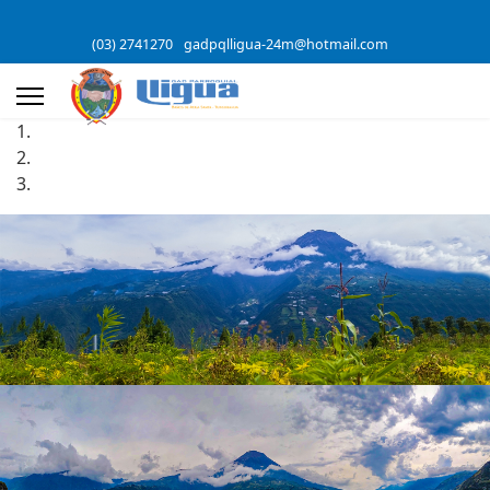
(03) 2741270
gadpqlligua-24m@hotmail.com