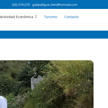
(03) 2741270
gadpqlligua-24m@hotmail.com
Actividad Económica
Turismo
Contacto