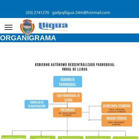
(03) 2741270
gadpqlligua-24m@hotmail.com
ORGANIGRAMA