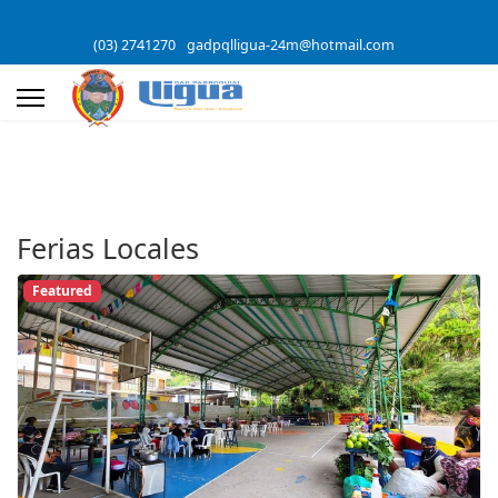
(03) 2741270
gadpqlligua-24m@hotmail.com
Ferias Locales
Featured