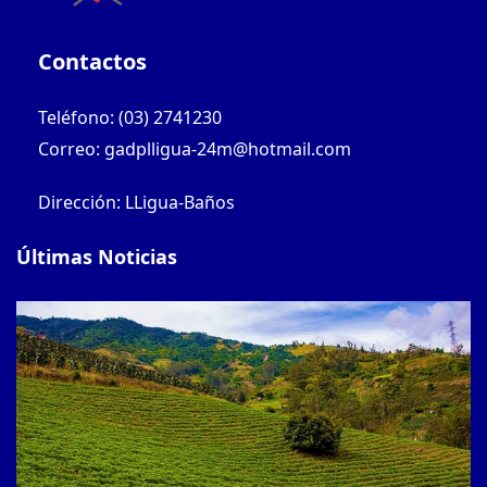
Contactos
Teléfono: (03) 2741230
Correo: gadplligua-24m@hotmail.com
Dirección: LLigua-Baños
Últimas Noticias